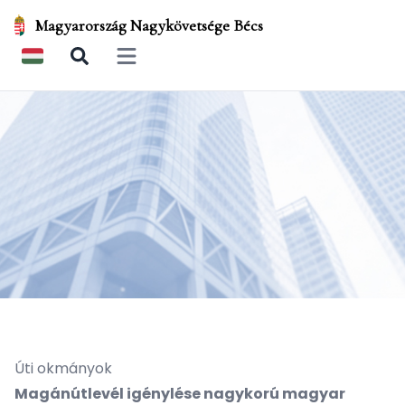
Magyarország Nagykövetsége Bécs
Open main menu
Úti okmányok
Magánútlevél igénylése nagykorú magyar