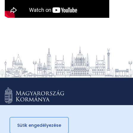
Sütik engedélyezése
© 2026 Külügyminisztérium