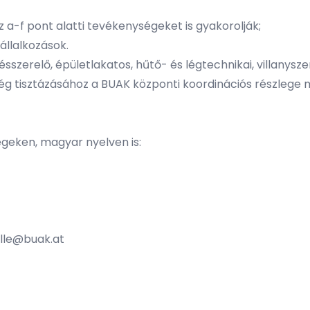
az a-f pont alatti tevékenységeket is gyakorolják;
llalkozások.
sszerelő, épületlakatos, hűtő- és légtechnikai, villanysze
tség tisztázásához a BUAK központi koordinációs részlege
ségeken, magyar nyelven is:
elle@buak.at