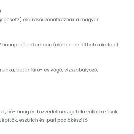
)
gsgesetz) előírásai vonatkoznak a magyar
12 hónap időtartamban (előre nem látható okokból
dmunka, betonfúró- és vágó, vízszabályozó,
k, hő- hang és tűzvédelmi szigetelő vállalkozások,
tépítők, esztrich és ipari padlókészítő