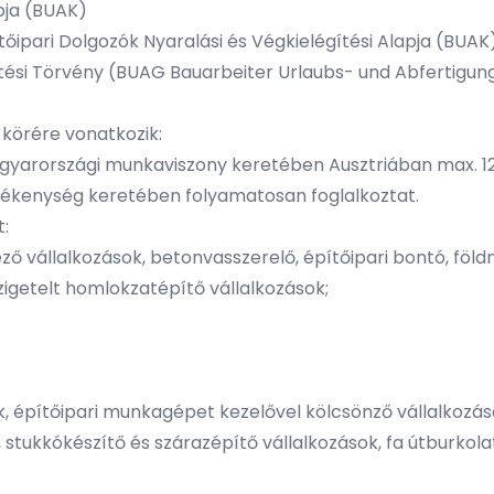
apja (BUAK)
őipari Dolgozók Nyaralási és Végkielégítési Alapja (BUAK
tési Törvény (BUAG Bauarbeiter Urlaubs- und Abfertigun
 körére vonatkozik:
magyarországi munkaviszony keretében Ausztriában max. 
vékenység keretében folyamatosan foglalkoztat.
t:
ző vállalkozások, betonvasszerelő, építőipari bontó, föl
zigetelt homlokzatépítő vállalkozások;
k, építőipari munkagépet kezelővel kölcsönző vállalkozáso
, stukkókészítő és szárazépítő vállalkozások, fa útburkola