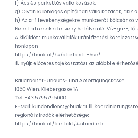
f) Ács és parkettás vállalkozások;
g) Olyan különleges építőipari vállalkozások, akik 
h) Az a-f tevékenységekre munkaerőt kölcsönző vá
Nem tartoznak a törvény hatálya alá: Víz-gáz-, fűté
A kiküldött munkavállalók utáni fizetési kötelezet
honlapon
https://buak.at/hu/startseite-hun/
ill. nyújt előzetes tájékoztatást az alábbi elérhető
Bauarbeiter-Urlaubs- und Abfertigungskasse
1050 Wien, Kliebergasse 1A
Tel: +43 579579 5000
E-Mail: kundendienst@buak.at ill. koordinierungsst
regionális irodák elérhetősége:
https://buak.at/kontakt/#standorte