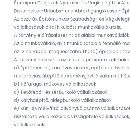
Építőipari Dolgozók Nyaralási és Végkielégítési Al
Bauarbeiter-Urlaubs- und Abfertigungskasse - Épít
Az osztrák Építőmunkás Szabadság- és Végkielégí
vállalkozások által kiküldött munkavállalókra is.
A törvény előírásai szerint az alábbi munkavállalók
Az a munkavállaló, akit munkáltatója a fennálló 
ez 12 hónappal meghosszabbítható) építőipari te
A törvény nevesíti is az alábbi építőipari szakmáka
a) Építőmester, kőművesmester, építőipari kivitele
meliorációs, útépítő és kéményjavító valamint hős
b) Kőfaragó, műköves vállalkozások
c) Tetőfedő- és térburkoló vállalkozások;
d) Kályhaépítő, hidegburkoló vállalkozások;
e) Kút- és mélyfúró, állványkölcsönző vállalkozáso
aszfaltozó vállalkozások, vízszigetelő vállalkozások
vállalkozások