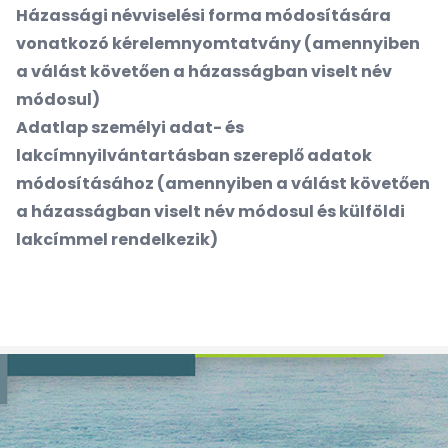
Házassági névviselési forma módosítására
vonatkozó kérelemnyomtatvány (amennyiben
a válást követően a házasságban viselt név
módosul)
Adatlap személyi adat- és
lakcímnyilvántartásban szereplő adatok
módosításához (amennyiben a válást követően
a házasságban viselt név módosul és külföldi
lakcímmel rendelkezik)