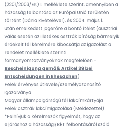
(2201/2003/EK) I. melléklete szerint, amennyiben a
házasság felbontása az Európai Unió területén
történt (Dánia kivételével), és 2004. május 1.
után emelkedett jogerőre a bontó ítélet (ausztriai
válás esetén az illetékes osztrák bíróság bármelyik
érdekelt fél kérelmére kibocsátja az igazolást a
rendelet melléklete szerinti
formanyomtatványoknak megfelelően –
Bescheinigung gemäß Artikel 39 bei
Entscheidungen in Ehesachen
)
Felek érvényes útlevele/személyazonosító
igazolványa
Magyar állampolgárságú fél lakcímkártyája
Felek osztrák lakcímigazolása (Meldezettel)
*Felhívjuk a kérelmezők figyelmét, hogy az
eljáráshoz a házassági/BÉT felbontásáról szóló