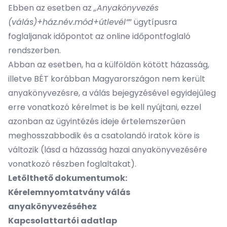
Ebben az esetben az
„Anyakönyvezés
(válás)+ház.név.mód+útlevél”
” ügytípusra
foglaljanak időpontot az online időpontfoglaló
rendszerben.
Abban az esetben, ha a külföldön kötött házasság,
illetve BÉT korábban Magyarországon nem került
anyakönyvezésre, a válás bejegyzésével egyidejűleg
erre vonatkozó kérelmet is be kell nyújtani, ezzel
azonban az ügyintézés ideje értelemszerűen
meghosszabbodik és a csatolandó iratok köre is
változik (lásd a házasság hazai anyakönyvezésére
vonatkozó részben foglaltakat).
Letölthető dokumentumok:
Kérelemnyomtatvány válás
anyakönyvezéséhez
Kapcsolattartói adatlap