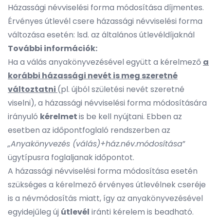
Házassági névviselési forma módosítása díjmentes.
Érvényes útlevél csere házassági névviselési forma
változása esetén: lsd. az általános útlevéldíjaknál
További információk:
Ha a válás anyakönyvezésével együtt a kérelmező
a
korábbi házassági nevét is meg szeretné
változtatni
(pl. újból születési nevét szeretné
viselni), a házassági névviselési forma módosítására
irányuló
kérelmet
is be kell nyújtani. Ebben az
esetben az időpontfoglaló rendszerben az
„Anyakönyvezés (válás)+ház.név.módosítása
”
ügytípusra foglaljanak időpontot.
A házassági névviselési forma módosítása esetén
szükséges a kérelmező érvényes útlevélnek cseréje
is a névmódosítás miatt, így az anyakönyvezésével
egyidejűleg új
útlevél
iránti kérelem is beadható.