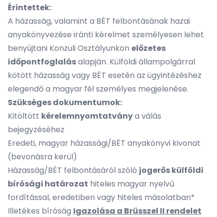
Érintettek:
A házasság, valamint a BÉT felbontásának hazai
anyakönyvezése iránti kérelmet személyesen lehet
benyújtani Konzuli Osztályunkon
előzetes
időpontfoglalás
alapján. Külföldi állampolgárral
kötött házasság vagy BÉT esetén az ügyintézéshez
elegendő a magyar fél személyes megjelenése.
Szükséges dokumentumok:
Kitöltött
kérelemnyomtatvány
a válás
bejegyzéséhez
Eredeti, magyar házassági/BÉT anyakönyvi kivonat
(bevonásra kerül)
Házasság/BÉT felbontásáról szóló
jogerős külföldi
bírósági határozat
hiteles magyar nyelvű
fordítással, eredetiben vagy hiteles másolatban*
Illetékes bíróság
Igazolása a Brüsszel II rendelet