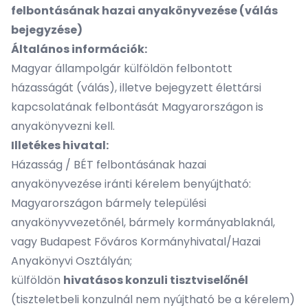
felbontásának hazai anyakönyvezése (válás
bejegyzése)
Általános információk:
Magyar állampolgár külföldön felbontott
házasságát (válás), illetve bejegyzett élettársi
kapcsolatának felbontását Magyarországon is
anyakönyvezni kell.
Illetékes hivatal:
Házasság / BÉT felbontásának hazai
anyakönyvezése iránti kérelem benyújtható:
Magyarországon bármely települési
anyakönyvvezetőnél, bármely kormányablaknál,
vagy Budapest Főváros Kormányhivatal/Hazai
Anyakönyvi Osztályán;
külföldön
hivatásos konzuli tisztviselőnél
(tiszteletbeli konzulnál nem nyújtható be a kérelem)