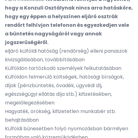
hogy a Konzuli Osztálynak nincs arra hatásköre,
hogy egy éppen a helyszínen eljáró osztrák
rendőrt felhívjon telefonon és egyezkedjen vele
a büntetés nagyságáról vagy annak
jogszerűségéről.
eljáró külföldi hatóság (rendőrség) elleni panaszok
kivizsgálásában, továbbításában
Külföldön tartózkodó személyek felkutatásában
Külföldön felmerülő költségek, hatósági bírságok,
díjak (pénzbüntetés, óvadék, ügyvédi díj,
egészségügyi ellátás díja stb.) kifizetésében,
megelőlegezésében
Hagyaték, örökség, kifizetetlen munkabér stb.
behajtásában
Külföldi bűnesetben folyó nyomozásban bármilyen
formában való közreműködésben