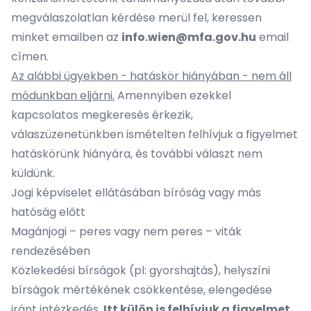
megválaszolatlan kérdése merül fel, keressen
minket emailben az
info.wien@mfa.gov.hu
email
címen.
Az alábbi ügyekben - hatáskör hiányában - nem áll
módunkban eljárni.
Amennyiben ezekkel
kapcsolatos megkeresés érkezik,
válaszüzenetünkben ismételten felhívjuk a figyelmet
hatáskörünk hiányára, és további választ nem
küldünk.
Jogi képviselet ellátásában bíróság vagy más
hatóság előtt
Magánjogi – peres vagy nem peres – viták
rendezésében
Közlekedési bírságok (pl: gyorshajtás), helyszíni
bírságok mértékének csökkentése, elengedése
iránt intézkedés.
Itt külön is felhívjuk a figyelmet,