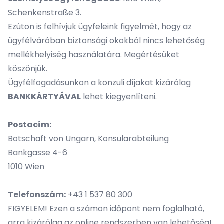
Schenkenstraße 3.
Ezúton is felhívjuk ügyfeleink figyelmét, hogy az
ügyfélváróban biztonsági okokból nincs lehetőség
mellékhelyiség használatára. Megértésüket
köszönjük.
Ügyfélfogadásunkon a konzuli díjakat kizárólag
BANKKÁRTYÁVAL
lehet kiegyenlíteni.
Postacím
:
Botschaft von Ungarn, Konsularabteilung
Bankgasse 4-6
1010 Wien
Telefonszám
:
+43 1 537 80 300
FIGYELEM! Ezen a számon időpont nem foglalható,
arra kizárólag az online rendszerben van lehetőség!