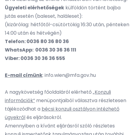
Ügyeleti elérhetőségek
külföldön történt bajba
jutás esetén (baleset, haláleset):
(kizárólag: hétfőtől-csütörtökig 16:30 után, pénteken
14:00 után és hétvégén)
Telefon: 0036 80 36 80 36
WhatsApp: 0036 30 36 36 111
Viber: 0036 30 36 36 555
E-mail címünk
:
info.wien@mfa.gov.hu
A nagykövetség főoldaláról elérhető
„Konzuli
információk”
menüpontjaiból választva részletesen
tájékozódhat a
bécsi konzuli osztályon intézhető
ügyekről
és eljárásokról.
Amennyiben a kívánt eljárásról szóló részletes
konzuli ismertetőnk tanulmányozása után további