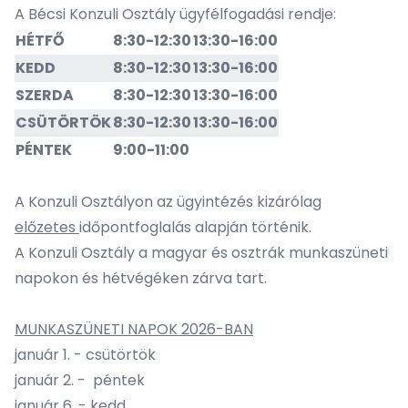
A Bécsi Konzuli Osztály ügyfélfogadási rendje:
HÉTFŐ
8:30-12:30
13:30-16:00
KEDD
8:30-12:30
13:30-16:00
SZERDA
8:30-12:30
13:30-16:00
CSÜTÖRTÖK
8:30-12:30
13:30-16:00
PÉNTEK
9:00-11:00
A Konzuli Osztályon az ügyintézés kizárólag
előzetes
időpontfoglalás
alapján történik.
A Konzuli Osztály a magyar és osztrák munkaszüneti
napokon és hétvégéken zárva tart.
MUNKASZÜNETI NAPOK 2026-BAN
január 1. - csütörtök
január 2. - péntek
január 6. - kedd