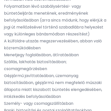
Folyamatban lévő szabálysértési- vagy
büntetőeljárás menetének, eredményének
befolyásolásában (arra sincs módunk, hogy elérjük a
jogi út mellőzésével történő szabadlábra helyezést
vagy különleges bánásmódban részesítést)
A külföldre utazás megszervezésében, abban való
közreműködésben
Menetjegy foglalásában, átíratásában
Szállás, lakhatás biztosításában;
csomagmegőrzésben
Gépjármű javíttatásában, üzemanyag
biztosításában, gépjármű nem megfelelő műszaki
állapota miatt kiszabott büntetés elengedésében,
intézkedés befolyásolásában
Személy- vagy csomagszállításban
Banki, biztosítási és postai szolgáltatásokban