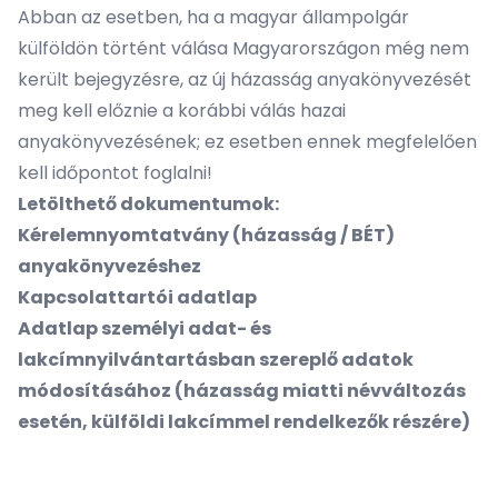
Abban az esetben, ha a magyar állampolgár
külföldön történt válása Magyarországon még nem
került bejegyzésre, az új házasság anyakönyvezését
meg kell előznie a korábbi válás hazai
anyakönyvezésének; ez esetben ennek megfelelően
kell időpontot foglalni!
Letölthető dokumentumok:
Kérelemnyomtatvány (
házasság
/
BÉT
)
anyakönyvezéshez
Kapcsolattartói adatlap
Adatlap személyi adat- és
lakcímnyilvántartásban szereplő adatok
módosításához (házasság miatti névváltozás
esetén, külföldi lakcímmel rendelkezők részére)