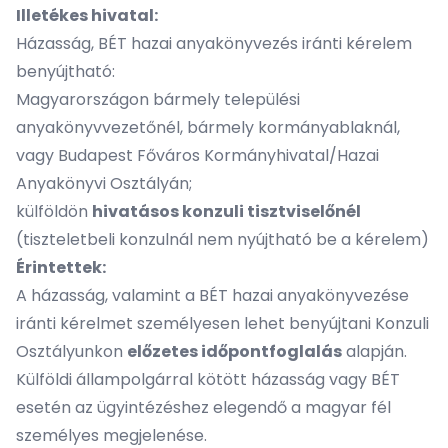
Illetékes hivatal:
Házasság, BÉT hazai anyakönyvezés iránti kérelem
benyújtható:
Magyarországon bármely települési
anyakönyvvezetőnél, bármely kormányablaknál,
vagy Budapest Főváros Kormányhivatal/Hazai
Anyakönyvi Osztályán;
külföldön
hivatásos konzuli tisztviselőnél
(tiszteletbeli konzulnál nem nyújtható be a kérelem)
Érintettek:
A házasság, valamint a BÉT hazai anyakönyvezése
iránti kérelmet személyesen lehet benyújtani Konzuli
Osztályunkon
előzetes időpontfoglalás
alapján.
Külföldi állampolgárral kötött házasság vagy BÉT
esetén az ügyintézéshez elegendő a magyar fél
személyes megjelenése.