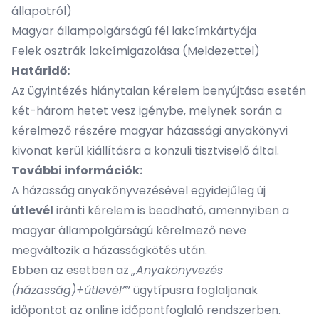
állapotról)
Magyar állampolgárságú fél lakcímkártyája
Felek osztrák lakcímigazolása (Meldezettel)
Határidő:
Az ügyintézés hiánytalan kérelem benyújtása esetén
két-három hetet vesz igénybe, melynek során a
kérelmező részére magyar házassági anyakönyvi
kivonat kerül kiállításra a konzuli tisztviselő által.
További információk:
A házasság anyakönyvezésével egyidejűleg új
útlevél
iránti kérelem is beadható, amennyiben a
magyar állampolgárságú kérelmező neve
megváltozik a házasságkötés után.
Ebben az esetben az
„Anyakönyvezés
(házasság)+útlevél”
” ügytípusra foglaljanak
időpontot az online időpontfoglaló rendszerben.