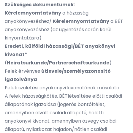
Szükséges dokumentumok:
Kérelemnyomtatvány
a házasság
anyakönyvezéshez/
Kérelemnyomtatvány
a BÉT
anyakönyvezéshez (az ügyintézés során kerül
kinyomtatásra)
Eredeti, külföldi házassági/BÉT anyakönyvi
kivonat*
(
Heiratsurkunde/Partnerschaftsurkunde
)
Felek érvényes
útlevele/személyazonosító
igazolványa
Felek születési anyakönyvi kivonatának másolata
A felek házasságkötés, BÉTlétesítése előtti családi
állapotának igazolása (jogerős bontóítélet,
amennyiben elvált családi állapotú; halotti
anyakönyvi kivonat, amennyiben özvegy családi
állapotú, nyilatkozat hajadon/nőtlen családi